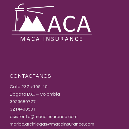
CONTÁCTANOS
Calle 237 #105-40
Bogotá D.C. – Colombia
3023680777
3214490501
asistente@macainsurance.com
mariac.arciniegas@macainsurance.com